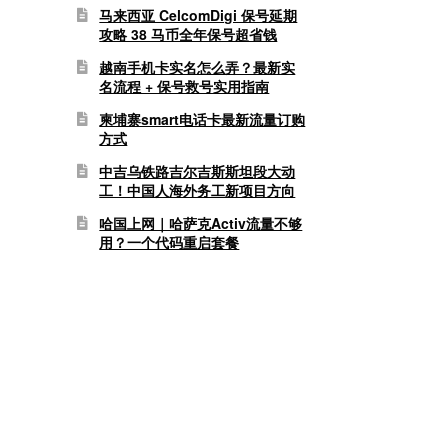
马来西亚 CelcomDigi 保号延期
攻略 38 马币全年保号超省钱
越南手机卡实名怎么弄？最新实
名流程 + 保号救号实用指南
柬埔寨smart电话卡最新流量订购
方式
中吉乌铁路吉尔吉斯斯坦段大动
工！中国人海外务工新项目方向
哈国上网｜哈萨克Activ流量不够
用？一个代码重启套餐