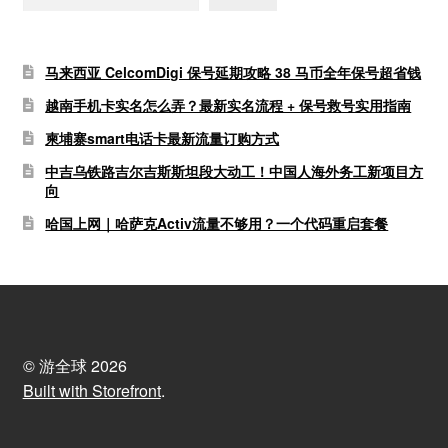
马来西亚 CelcomDigi 保号延期攻略 38 马币全年保号超省钱
越南手机卡实名怎么弄？最新实名流程 + 保号救号实用指南
柬埔寨smart电话卡最新流量订购方式
中吉乌铁路吉尔吉斯斯坦段大动工！中国人海外务工新项目方
向
哈国上网｜哈萨克Activ流量不够用？一个代码重启套餐
© 游全球 2026
Built with Storefront
.