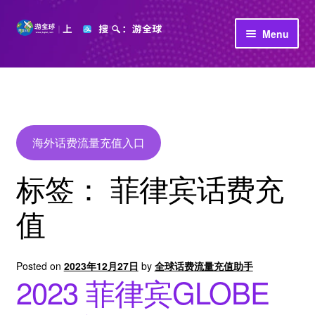
Skip
Skip
Menu
to
to
navigation
content
首页
立即充值
公司介绍
海外话费流量充值入口
标签：
菲律宾话费充
值
Posted on
2023年12月27日
by
全球话费流量充值助手
2023 菲律宾GLOBE