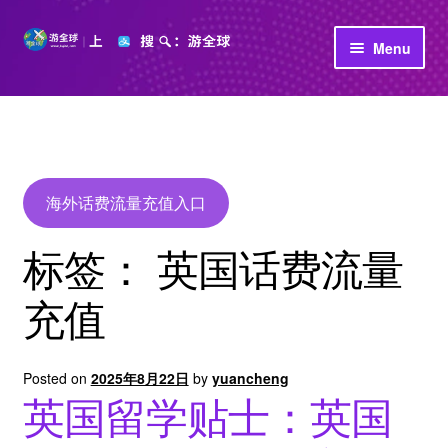
Skip
Skip
Menu
to
to
navigation
content
首页
立即充值
公司介绍
海外话费流量充值入口
标签：
英国话费流量
充值
Posted on
2025年8月22日
by
yuancheng
英国留学贴士：英国