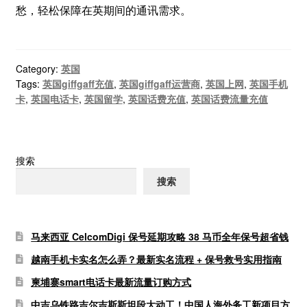
愁，轻松保障在英期间的通讯需求。
Category:
英国
Tags:
英国giffgaff充值
,
英国giffgaff运营商
,
英国上网
,
英国手机
卡
,
英国电话卡
,
英国留学
,
英国话费充值
,
英国话费流量充值
搜索
搜索
马来西亚 CelcomDigi 保号延期攻略 38 马币全年保号超省钱
越南手机卡实名怎么弄？最新实名流程 + 保号救号实用指南
柬埔寨smart电话卡最新流量订购方式
中吉乌铁路吉尔吉斯斯坦段大动工！中国人海外务工新项目方