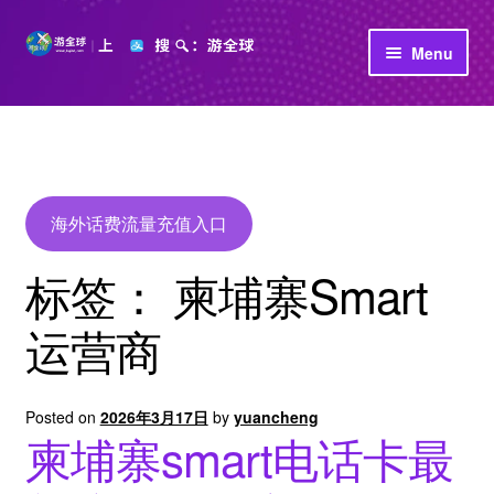
Skip
Skip
Menu
to
to
navigation
content
首页
立即充值
公司介绍
海外话费流量充值入口
标签：
柬埔寨Smart
运营商
Posted on
2026年3月17日
by
yuancheng
柬埔寨smart电话卡最