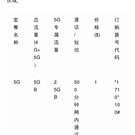
区域。
套
总
5G
通
价
订
餐
流
专
话
格
购
名
量
属
/
($)
拨
称
(4
流
短
号
G+
量
信
代
5G
码
）
5G
5G
2.
50
1
*1
B
5G
0
71
B
分
0*
钟
10
网
0#
内
通
话