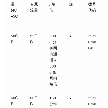
量
专属
/ 短
($)
拨号
(4G
流量
信
代码
+5G
）
50G
25G
500
6
*171
B
B
0 分
0*60
钟网
0#
内通
话 +
500
0 条
网内
短信
60G
30G
150
6
*171
B
B
分钟
0*60