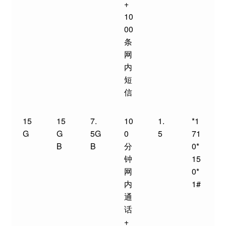
+
10
00
条
网
内
短
信
15
15
7.
10
1.
*1
G
G
5G
0
5
71
B
B
分
0*
钟
15
网
0*
内
1#
通
话
+