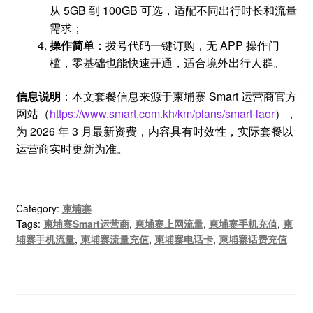
从 5GB 到 100GB 可选，适配不同出行时长和流量
需求；
操作简单
：拨号代码一键订购，无 APP 操作门
槛，零基础也能快速开通，适合境外出行人群。
信息说明
：本文套餐信息来源于柬埔寨 Smart 运营商官方
网站（
https://www.smart.com.kh/km/plans/smart-laor
），
为 2026 年 3 月最新资费，内容具有时效性，实际套餐以
运营商实时更新为准。
Category:
柬埔寨
Tags:
柬埔寨Smart运营商
,
柬埔寨上网流量
,
柬埔寨手机充值
,
柬
埔寨手机流量
,
柬埔寨流量充值
,
柬埔寨电话卡
,
柬埔寨话费充值