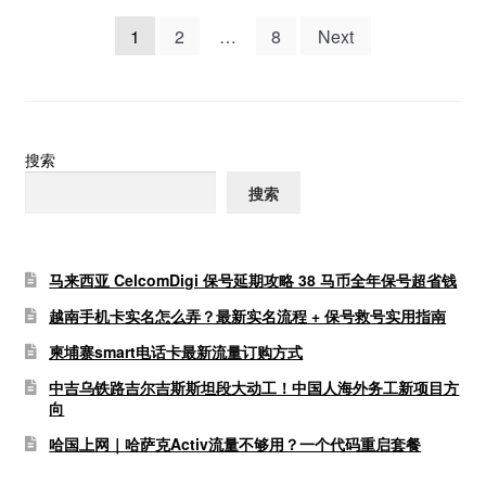
文
1
2
…
8
Next
章
分
页
搜索
搜索
马来西亚 CelcomDigi 保号延期攻略 38 马币全年保号超省钱
越南手机卡实名怎么弄？最新实名流程 + 保号救号实用指南
柬埔寨smart电话卡最新流量订购方式
中吉乌铁路吉尔吉斯斯坦段大动工！中国人海外务工新项目方
向
哈国上网｜哈萨克Activ流量不够用？一个代码重启套餐