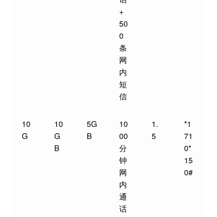
+
50
0
条
网
内
短
信
10
10
5G
10
1.
*1
G
G
B
00
5
71
B
分
0*
钟
15
网
0#
内
通
话