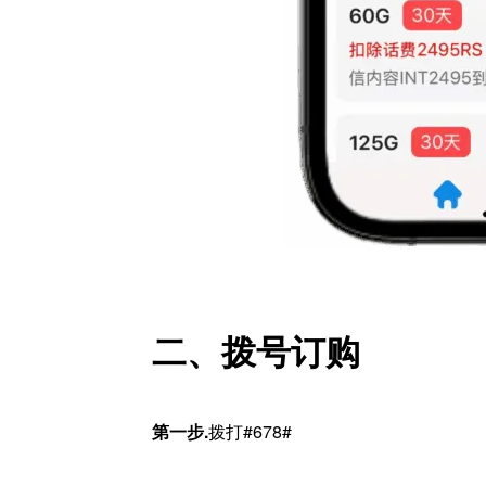
二、拨号订购
第一步.
拨打#678#