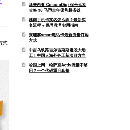
马来西亚 CelcomDigi 保号延期
攻略 38 马币全年保号超省钱
越南手机卡实名怎么弄？最新实
名流程 + 保号救号实用指南
柬埔寨smart电话卡最新流量订购
方式
方式
中吉乌铁路吉尔吉斯斯坦段大动
工！中国人海外务工新项目方向
哈国上网｜哈萨克Activ流量不够
用？一个代码重启套餐