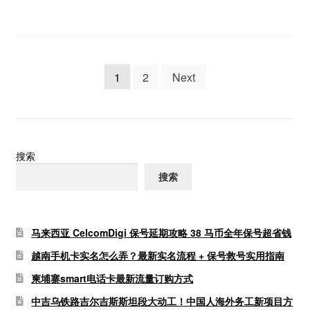
文
1
2
Next
章
分
页
搜索
搜索
马来西亚 CelcomDigi 保号延期攻略 38 马币全年保号超省钱
越南手机卡实名怎么弄？最新实名流程 + 保号救号实用指南
柬埔寨smart电话卡最新流量订购方式
中吉乌铁路吉尔吉斯斯坦段大动工！中国人海外务工新项目方