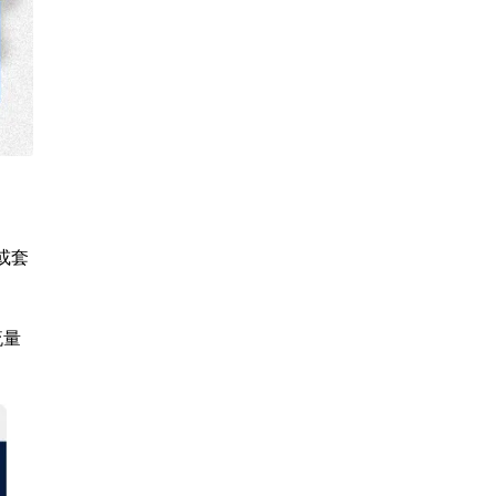
或套
流量