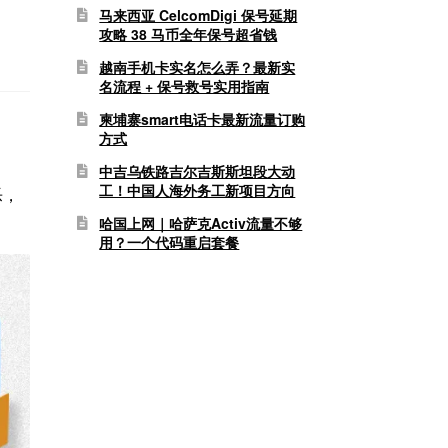
马来西亚 CelcomDigi 保号延期
攻略 38 马币全年保号超省钱
越南手机卡实名怎么弄？最新实
名流程 + 保号救号实用指南
柬埔寨smart电话卡最新流量订购
方式
中吉乌铁路吉尔吉斯斯坦段大动
工！中国人海外务工新项目方向
乐，
哈国上网｜哈萨克Activ流量不够
用？一个代码重启套餐