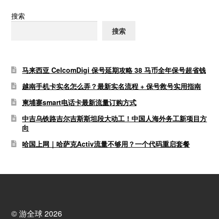
搜索
搜索
马来西亚 CelcomDigi 保号延期攻略 38 马币全年保号超省钱
越南手机卡实名怎么弄？最新实名流程 + 保号救号实用指南
柬埔寨smart电话卡最新流量订购方式
中吉乌铁路吉尔吉斯斯坦段大动工！中国人海外务工新项目方
向
哈国上网｜哈萨克Activ流量不够用？一个代码重启套餐
© 游全球 2026