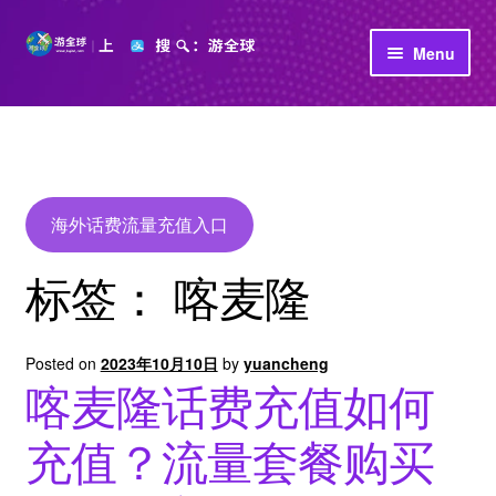
Skip
Skip
Menu
to
to
navigation
content
首页
立即充值
公司介绍
海外话费流量充值入口
标签：
喀麦隆
Posted on
2023年10月10日
by
yuancheng
喀麦隆话费充值如何
充值？流量套餐购买