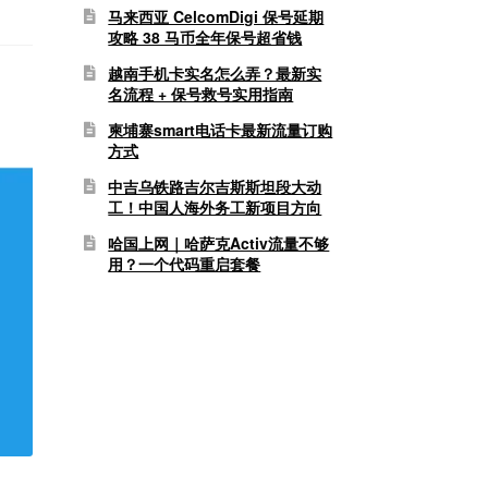
马来西亚 CelcomDigi 保号延期
攻略 38 马币全年保号超省钱
越南手机卡实名怎么弄？最新实
名流程 + 保号救号实用指南
柬埔寨smart电话卡最新流量订购
方式
中吉乌铁路吉尔吉斯斯坦段大动
工！中国人海外务工新项目方向
哈国上网｜哈萨克Activ流量不够
用？一个代码重启套餐