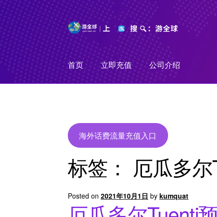
Skip
Skip
to
to
navigation
content
首页
立即充值
公司介绍
海外话费流量充值入口
标签：
厄瓜多尔T
Posted on
2021年10月1日
by
kumquat
厄瓜多尔Tuent