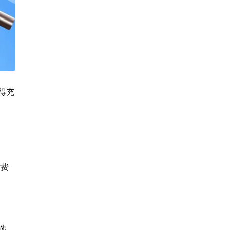
得充
话费
选