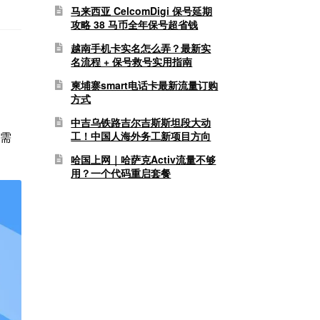
马来西亚 CelcomDigi 保号延期
攻略 38 马币全年保号超省钱
越南手机卡实名怎么弄？最新实
名流程 + 保号救号实用指南
柬埔寨smart电话卡最新流量订购
方式
中吉乌铁路吉尔吉斯斯坦段大动
工！中国人海外务工新项目方向
无需
哈国上网｜哈萨克Activ流量不够
用？一个代码重启套餐