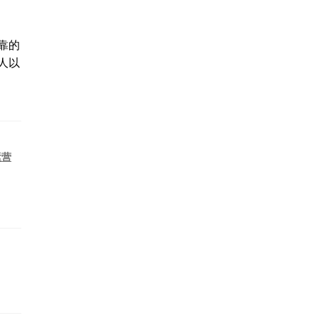
靠的
人以
运营