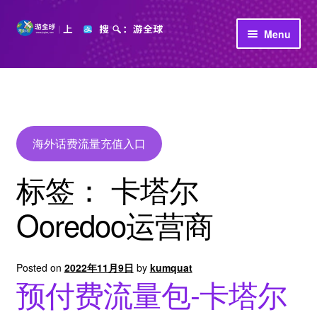
Skip
Skip
Menu
to
to
navigation
content
首页
立即充值
公司介绍
海外话费流量充值入口
标签：
卡塔尔
Ooredoo运营商
Posted on
2022年11月9日
by
kumquat
预付费流量包-卡塔尔