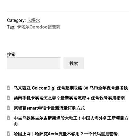
Category:
卡塔尔
Tag:
卡塔尔Ooredoo运营商
搜索
搜索
马来西亚 CelcomDigi 保号延期攻略 38 马币全年保号超省钱
越南手机卡实名怎么弄？最新实名流程 + 保号救号实用指南
柬埔寨smart电话卡最新流量订购方式
中吉乌铁路吉尔吉斯斯坦段大动工！中国人海外务工新项目方
向
哈国上网｜哈萨克Activ流量不够用？一个代码重启套餐