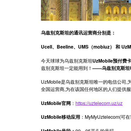
乌兹别克斯坦的通讯运营商分别是：
Ucell、Beeline、UMS（mobiuz） 和 UzM
今天球球为乌兹别克斯坦
UzMobile
预付费
兹别克斯坦一定能用到！
——
乌兹别克斯坦Uz
UzMobile是乌兹别克斯坦唯一的电信公
全国运营商,为在该国任何地区的人们提供
UzMobile官网
：
https://uztelecom.uz/uz
UzMobile移动应用
：MyMyUzteleco
UzMobile号段：
99、95开头的号码