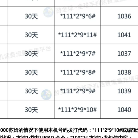
000苏姆的情况下
使用本机号码拨打代码：*111*2*9*10#或
编辑
额状况：
方法1:拨打USSD 命令：
*100*2#
方法2:发短信内容：