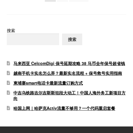
章
分
页
搜索
搜索
马来西亚 CelcomDigi 保号延期攻略 38 马币全年保号超省钱
越南手机卡实名怎么弄？最新实名流程 + 保号救号实用指南
柬埔寨smart电话卡最新流量订购方式
中吉乌铁路吉尔吉斯斯坦段大动工！中国人海外务工新项目方
向
哈国上网｜哈萨克Activ流量不够用？一个代码重启套餐