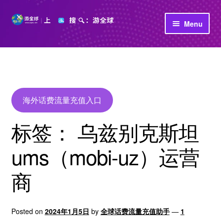
Skip
Skip
Menu
to
to
navigation
content
首页
立即充值
公司介绍
海外话费流量充值入口
标签：
乌兹别克斯坦
ums（mobi-uz）运营
商
Posted on
2024年1月5日
by
全球话费流量充值助手
—
1