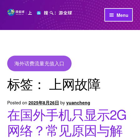
Skip
Skip
Menu
to
to
navigation
content
首页
立即充值
公司介绍
海外话费流量充值入口
标签：
上网故障
Posted on
2025年8月26日
by
yuancheng
在国外手机只显示2G
网络？常见原因与解