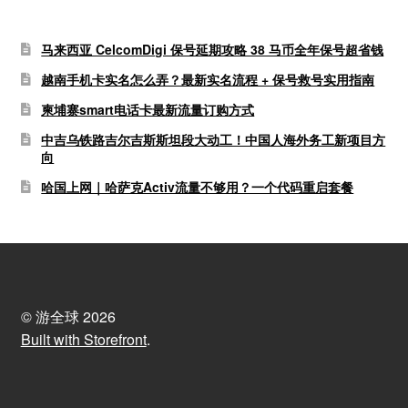
马来西亚 CelcomDigi 保号延期攻略 38 马币全年保号超省钱
越南手机卡实名怎么弄？最新实名流程 + 保号救号实用指南
柬埔寨smart电话卡最新流量订购方式
中吉乌铁路吉尔吉斯斯坦段大动工！中国人海外务工新项目方
向
哈国上网｜哈萨克Activ流量不够用？一个代码重启套餐
© 游全球 2026
Built with Storefront
.