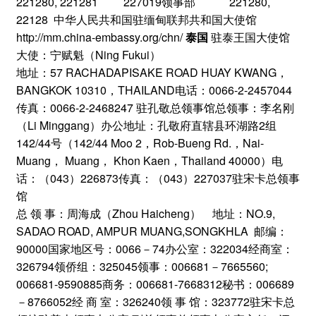
221280, 221281 227019领事部 221280,
22128 中华人民共和国驻缅甸联邦共和国大使馆
http://mm.china-embassy.org/chn/
泰国
驻泰王国大使馆
大使：宁赋魁（Ning Fukui）
地址：57 RACHADAPISAKE ROAD HUAY KWANG，
BANGKOK 10310，THAILAND电话：0066-2-2457044
传真：0066-2-2468247 驻孔敬总领事馆总领事：李名刚
（Li Minggang）办公地址：孔敬府直辖县环湖路2组
142/44号（142/44 Moo 2，Rob-Bueng Rd.，Nai-
Muang， Muang， Khon Kaen，Thailand 40000）电
话：（043）226873传真：（043）227037驻宋卡总领事
馆
总 领 事：周海成（Zhou Haicheng） 地址：NO.9,
SADAO ROAD, AMPUR MUANG,SONGKHLA 邮编：
90000国家地区号：0066－74办公室：322034经商室：
326794领侨组：325045领事：006681－7665560;
006681-9590885商务：006681-7668312秘书：006689
－8766052经 商 室：326240领 事 馆：323772驻宋卡总