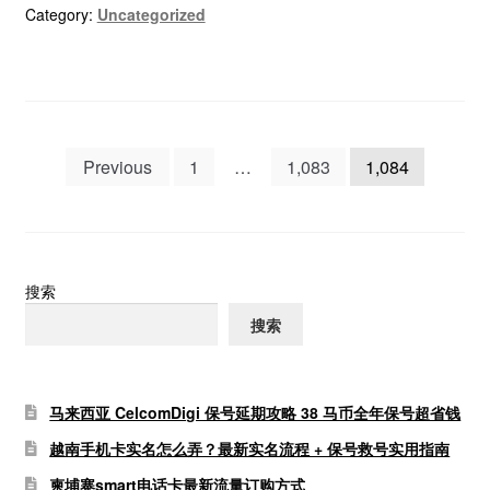
Category:
Uncategorized
文
Previous
1
…
1,083
1,084
章
分
页
搜索
搜索
马来西亚 CelcomDigi 保号延期攻略 38 马币全年保号超省钱
越南手机卡实名怎么弄？最新实名流程 + 保号救号实用指南
柬埔寨smart电话卡最新流量订购方式