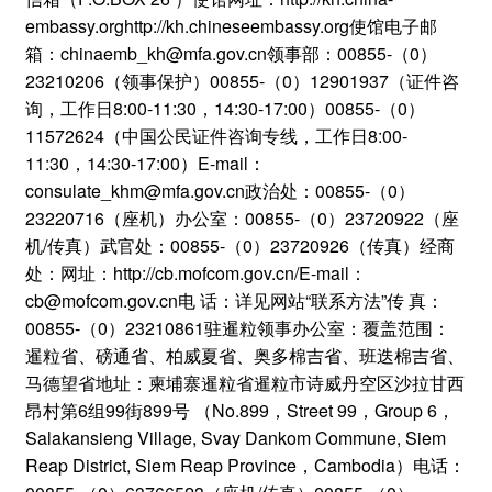
embassy.orghttp://kh.chineseembassy.org使馆电子邮
箱：chinaemb_kh@mfa.gov.cn领事部：00855-（0）
23210206（领事保护）00855-（0）12901937（证件咨
询，工作日8:00-11:30，14:30-17:00）00855-（0）
11572624（中国公民证件咨询专线，工作日8:00-
11:30，14:30-17:00）E-mail：
consulate_khm@mfa.gov.cn政治处：00855-（0）
23220716（座机）办公室：00855-（0）23720922（座
机/传真）武官处：00855-（0）23720926（传真）经商
处：网址：http://cb.mofcom.gov.cn/E-mail：
cb@mofcom.gov.cn电 话：详见网站“联系方法”传 真：
00855-（0）23210861驻暹粒领事办公室：覆盖范围：
暹粒省、磅通省、柏威夏省、奥多棉吉省、班迭棉吉省、
马德望省地址：柬埔寨暹粒省暹粒市诗威丹空区沙拉甘西
昂村第6组99街899号 （No.899，Street 99，Group 6，
Salakansieng Village, Svay Dankom Commune, Siem
Reap District, Siem Reap Province，Cambodia）电话：