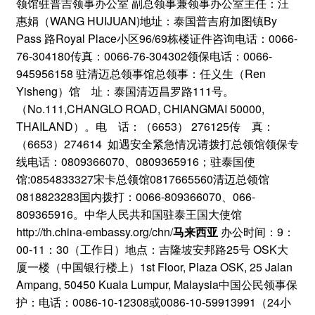
领馆驻普吉领事办公室 副总领事兼领事办公室主任：汪
惠娟（WANG HUIJUAN)地址：泰国普吉府加图镇By
Pass 路Royal Place小区96/69栋楼证件咨询电话：0066-
76-304180传真：0066-76-304302领保电话：0066-
945956158 驻清迈总领事馆总领事：任义生（Ren
Yisheng）馆 址：泰国清迈昌罗路111号。
（No.111,CHANGLO ROAD, CHIANGMAI 50000,
THAILAND）。电 话：（6653） 276125传 真：
（6653）274614 如遇安全紧急情况请拨打总领馆领保专
线电话：0809366070、0809365916；驻泰国使
馆:0854833327宋卡总领馆0817665560清迈总领馆
0818823283国内拨打：0066-809366070、066-
809365916。中华人民共和国驻泰王国大使馆
http://th.china-embassy.org/chn/
马来西亚
办公时间：9：
00-11：30（工作日）地点：吉隆坡安邦路25号 OSK大
厦一楼（中国银行楼上）1st Floor, Plaza OSK, 25 Jalan
Ampang, 50450 Kuala Lumpur, Malaysia中国公民领事保
护：电话：0086-10-12308或0086-10-59913991（24小