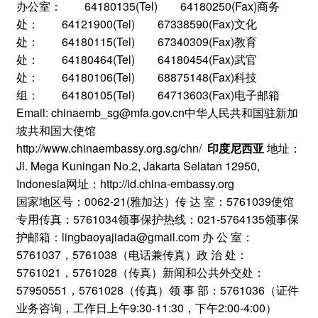
办公室： 64180135(Tel) 64180250(Fax)商务
处： 64121900(Tel) 67338590(Fax)文化
处： 64180115(Tel) 67340309(Fax)教育
处： 64180464(Tel) 64180454(Fax)武官
处： 64180106(Tel) 68875148(Fax)科技
组： 64180105(Tel) 64713603(Fax)电子邮箱
Email: chinaemb_sg@mfa.gov.cn中华人民共和国驻新加
坡共和国大使馆
http://www.chinaembassy.org.sg/chn/
印度尼西亚
地址：
Jl. Mega Kuningan No.2, Jakarta Selatan 12950,
Indonesia网址：http://id.china-embassy.org
国家地区号：0062-21(雅加达）传 达 室：5761039使馆
专用传真：5761034领事保护热线：021-5764135领事保
护邮箱：lingbaoyajiada@gmail.com 办 公 室：
5761037，5761038（电话兼传真）政 治 处：
5761021，5761028（传真）新闻和公共外交处：
57950551，5761028（传真）领 事 部：5761036（证件
业务咨询，工作日上午9:30-11:30，下午2:00-4:00）