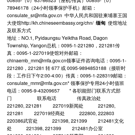
00855-（0）63766523（座机/传真）00855-（0）
78946178（24小时领事保护手机）邮箱：
consulate_sr@mfa.gov.cn 中华人民共和国驻柬埔寨王国
大使馆http://kh.chineseembassy.org/chn/
缅甸
使馆地址
及联系方式
地址：NO.1, Pyidaungsu Yeiktha Road, Dagon
Township, Yangon总机：0095-1-221280，221281传
真：0095-1-227019使馆对外邮箱：
chinaemb_mm@mfa.gov.cn领事证件咨询电话：0095-1-
221280，221281 转 677 或 0095-9894853188（接听时
段：工作日下午2:00-4:00）传真：0095-1-228319邮箱：
consulate_mmr@mfa.gov.cn* 领事保护专用24小时值班
电话：0095-9-43209657 * 各职能部门联系方式部
门 联系电话 传真政治处
221280, 221281 227019新闻处 221280,
221281 227019经商处 222800, 222803
220386武官处 221398, 221399 212481文化
处 221398, 221399 212481办公室