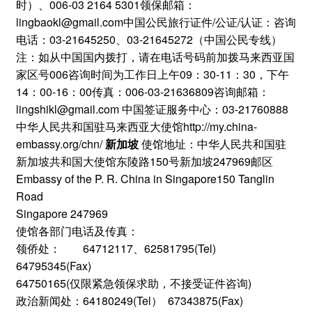
时）、006-03 2164 5301领保邮箱：
lingbaokl@gmail.com中国公民旅行证件/公证/认证：咨询
电话：03-21645250、03-21645272（中国公民专线）
注：如从中国国内拨打，请在电话号码前加拨马来西亚国
家区号006咨询时间为工作日上午09：30-11：30，下午
14：00-16：00传真：006-03-21636809咨询邮箱：
lingshikl@gmail.com 中国签证服务中心：03-21760888
中华人民共和国驻马来西亚大使馆http://my.china-
embassy.org/chn/
新加坡
使馆地址：中华人民共和国驻
新加坡共和国大使馆东陵路150号新加坡247969邮区
Embassy of the P. R. China in Singapore150 Tanglin
Road
Singapore 247969
使馆各部门电话及传真：
领侨处： 64712117、62581795(Tel)
64795345(Fax)
64750165(仅限紧急领保求助，不接受证件咨询)
政治新闻处：64180249(Tel） 67343875(Fax)