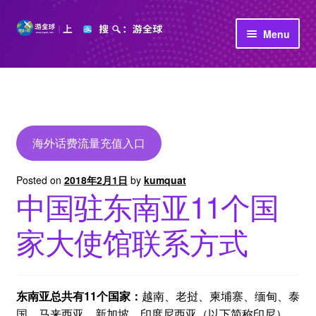
Skip
Skip
Menu
to
to
navigation
content
首页
立即充值
公司介绍
海外话费流量充值入口
Posted on
2018年2月1日
by
kumquat
中国驻东南亚11个国
家大使馆联系方式
东南亚总共有11个国家：
越南、老挝、柬埔寨、缅甸、泰
国、马来西亚、新加坡、印度尼西亚（以下简称印尼）、