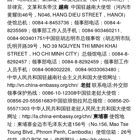
菲律宾、文莱和东帝汶
越南
中国驻越南大使馆（河内市
黄耀街46号，N046, HANG DIEU STREET，HANOI）
使馆总机：0084-4-8453736；领事部电话：0084-4-
8235569；领事部工作人员手机：0084-903460211、
0084-903401751中国驻胡志明市总领事馆（胡志明市阮
氏明开路39号，NO 39 NGUYEN THI MINH KHAI
STREET，HO CHI MINH CITY）总领馆电话：0084-8-
8292457；领事部电话：0084-8-8292459；领事部工作
人员手机：0084-908002226、0084-9033063480；
中华人民共和国驻越南社会主义共和国大使馆网址：
http://vn.china-embassy.org/chn/
老挝
联系电话:外交部
领事保护热线：0086-10-12308中国驻老挝大使馆：
00856-20-55561683中国驻琅勃拉邦总领馆：00856-20-
55571303 中华人民共和国驻老挝人民民主共和国大使馆
网址：http://la.china-embassy.org/chn/
柬埔寨
使馆地
址：柬埔寨金边市毛泽东大道156号（No.156, Mao Tse
Toung Blvd., Phnom Penh, Cambodia）使馆信箱：26号
信箱（P.O.BOX 26 ）使馆网址：http://kh.china-