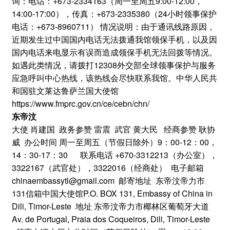
询：电话：+673-2334163（周一至周五9:00-12:00，
14:00-17:00），传真：+673-2335380（24小时领事保护
电话：+673-8960711） 情况说明：由于通讯线路原因，
近期发生过中国国内电话无法拨通我馆领保手机，以及因
国内电话来电显示有误而造成领保手机无法回拨等情况。
如遇此类情况，请拨打12308外交部全球领事保护与服务
应急呼叫中心热线，该热线会尽快联系我馆。中华人民共
和国驻文莱达鲁萨兰国大使馆
https://www.fmprc.gov.cn/ce/cebn/chn/
东帝汶
大使 肖建国 政务参赞 雷震 武官 黄大民 经商参赞 耿协
威 办公时间 周一至周五（节假日除外）9：00-12：00，
14：30-17：30 联系电话 +670-3312213（办公室），
3322167（武官处），3322016（经商处） 电子邮箱
chinaembassytl@gmail.com 邮寄地址 东帝汶帝力市
131信箱中国大使馆P.O. BOX 131, Embassy of China in
Dili, Timor-Leste 地址 东帝汶帝力市椰林区葡萄牙大道
Av. de Portugal, Praia dos Coqueiros, Dili, Timor-Leste