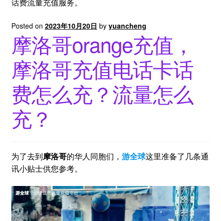
话费流量充值服务。
Posted on
2023年10月20日
by
yuancheng
摩洛哥orange充值，
摩洛哥充值电话卡话
费怎么充？流量怎么
充？
为了去到
摩洛哥
的华人同胞们，
游全球
这里准备了几条通
讯小贴士供您参考。