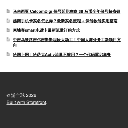
马来西亚 CelcomDigi 保号延期攻略 38 马币全年保号超省钱
越南手机卡实名怎么弄？最新实名流程 + 保号救号实用指南
柬埔寨smart电话卡最新流量订购方式
中吉乌铁路吉尔吉斯斯坦段大动工！中国人海外务工新项目方
向
哈国上网｜哈萨克Activ流量不够用？一个代码重启套餐
© 游全球 2026
Built with Storefront
.