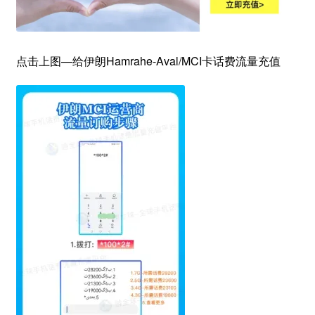
点击上图—给伊朗Hamrahe-Aval/MCI卡话费流量充值