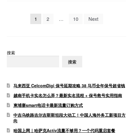
文
1
2
…
10
Next
章
分
页
搜索
搜索
马来西亚 CelcomDigi 保号延期攻略 38 马币全年保号超省钱
越南手机卡实名怎么弄？最新实名流程 + 保号救号实用指南
柬埔寨smart电话卡最新流量订购方式
中吉乌铁路吉尔吉斯斯坦段大动工！中国人海外务工新项目方
向
哈国上网｜哈萨克Activ流量不够用？一个代码重启套餐