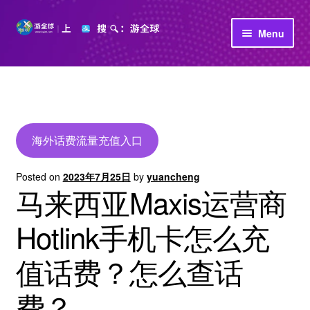
Skip
Skip
Menu
to
to
navigation
content
首页
立即充值
公司介绍
海外话费流量充值入口
Posted on
2023年7月25日
by
yuancheng
马来西亚Maxis运营商
Hotlink手机卡怎么充
值话费？怎么查话
费？