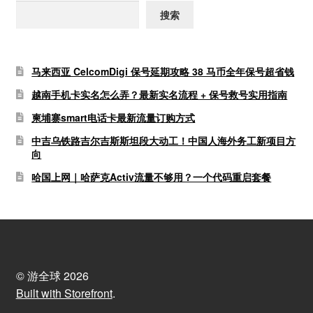
搜索
马来西亚 CelcomDigi 保号延期攻略 38 马币全年保号超省钱
越南手机卡实名怎么弄？最新实名流程 + 保号救号实用指南
柬埔寨smart电话卡最新流量订购方式
中吉乌铁路吉尔吉斯斯坦段大动工！中国人海外务工新项目方
向
哈国上网｜哈萨克Activ流量不够用？一个代码重启套餐
© 游全球 2026
Built with Storefront
.