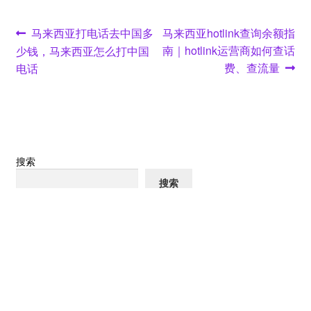
文
Previous
Next
马来西亚打电话去中国多
马来西亚hotlink查询余额指
post:
post:
南｜hotlink运营商如何查话
少钱，马来西亚怎么打中国
章
费、查流量
电话
导
航
搜索
搜索
马来西亚 CelcomDigi 保号延期攻略 38 马币全年保号超省钱
越南手机卡实名怎么弄？最新实名流程 + 保号救号实用指南
柬埔寨smart电话卡最新流量订购方式
中吉乌铁路吉尔吉斯斯坦段大动工！中国人海外务工新项目方