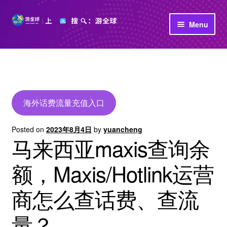
Skip
Skip
Menu
to
to
navigation
content
首页
立即充值
公司介绍
海外话费流量充值入口
Posted on
2023年8月4日
by
yuancheng
马来西亚maxis查询余
额，Maxis/Hotlink运营
商怎么查话费、查流
量？