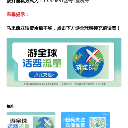
拨打座机方式为：
1320086+区号+座机号
温馨提示：
马来西亚话费余额不够
，
点击下方游全球链接充值话费！
相关