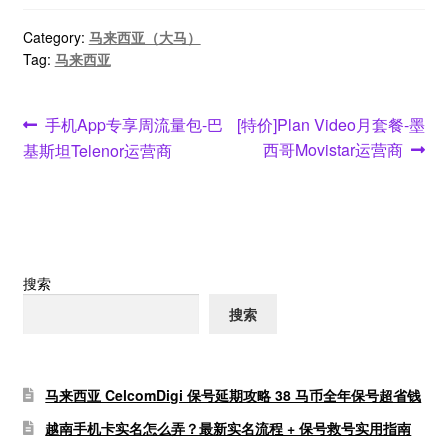
Category:
马来西亚（大马）
Tag:
马来西亚
文
Previous
Next
手机App专享周流量包-巴
[特价]Plan Video月套餐-墨
post:
post:
西哥Movistar运营商
基斯坦Telenor运营商
章
导
航
搜索
搜索
马来西亚 CelcomDigi 保号延期攻略 38 马币全年保号超省钱
越南手机卡实名怎么弄？最新实名流程 + 保号救号实用指南