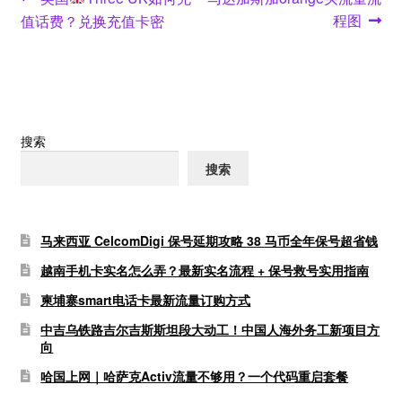
文
post:
post:
程图
值话费？兑换充值卡密
章
导
航
搜索
搜索
马来西亚 CelcomDigi 保号延期攻略 38 马币全年保号超省钱
越南手机卡实名怎么弄？最新实名流程 + 保号救号实用指南
柬埔寨smart电话卡最新流量订购方式
中吉乌铁路吉尔吉斯斯坦段大动工！中国人海外务工新项目方
向
哈国上网｜哈萨克Activ流量不够用？一个代码重启套餐