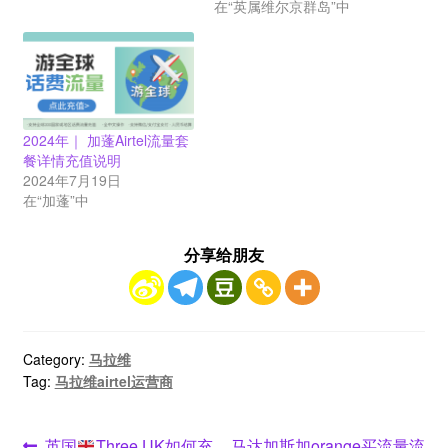
在“英属维尔京群岛”中
2024年｜ 加蓬Airtel流量套
餐详情充值说明
2024年7月19日
在“加蓬”中
分享给朋友
Category:
马拉维
Tag:
马拉维airtel运营商
Previous
Next
英国
Three UK如何充
马达加斯加orange买流量流