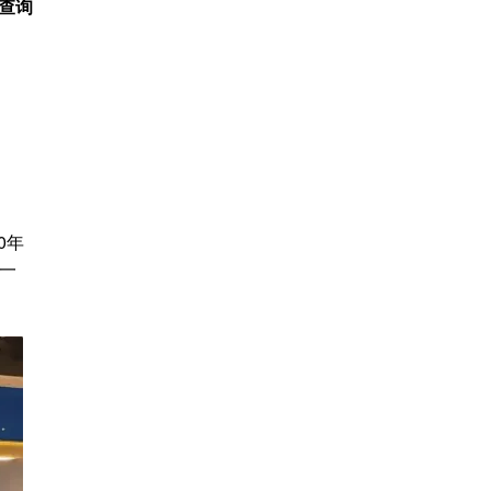
查询
0年
为一