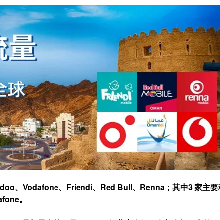
edoo、Vodafone、Friendi、Red Bull、Renna；
其中3 家主
fone。