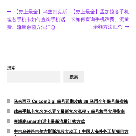
文
Previous
Next
【史上最全】乌兹别克斯
【史上最全】孟加拉各手机
post:
post:
卡如何查询手机话费、流量
坦各手机卡如何查询手机话
章
余额方法汇总
费、流量余额方法汇总
导
航
搜索
搜索
马来西亚 CelcomDigi 保号延期攻略 38 马币全年保号超省钱
越南手机卡实名怎么弄？最新实名流程 + 保号救号实用指南
柬埔寨smart电话卡最新流量订购方式
中吉乌铁路吉尔吉斯斯坦段大动工！中国人海外务工新项目方