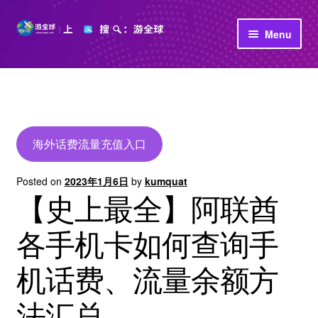
Skip
Skip
Menu
to
to
navigation
content
首页
立即充值
公司介绍
海外话费流量充值入口
Posted on
2023年1月6日
by
kumquat
【史上最全】阿联酋
各手机卡如何查询手
机话费、流量余额方
法汇总