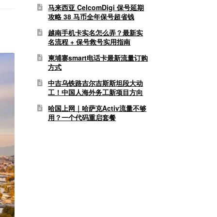
马来西亚 CelcomDigi 保号延期
攻略 38 马币全年保号超省钱
越南手机卡实名怎么弄？最新实
名流程 + 保号救号实用指南
柬埔寨smart电话卡最新流量订购
方式
中吉乌铁路吉尔吉斯斯坦段大动
工！中国人海外务工新项目方向
哈国上网｜哈萨克Activ流量不够
用？一个代码重启套餐