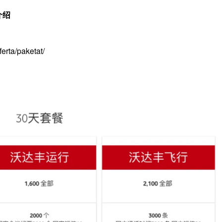
介绍
rta/paketat/