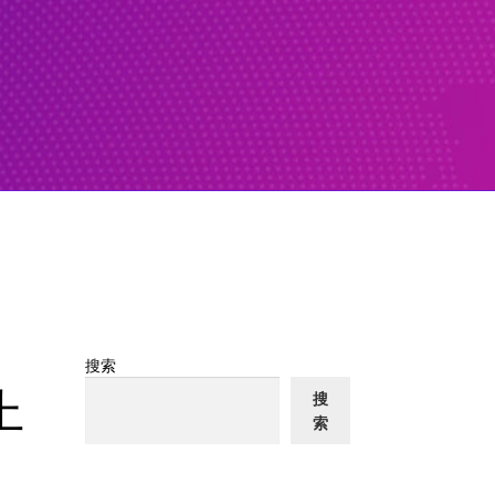
搜索
上
搜
索