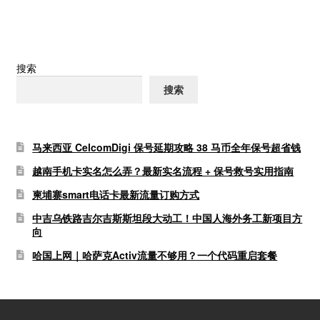
导
航
搜索
搜索
马来西亚 CelcomDigi 保号延期攻略 38 马币全年保号超省钱
越南手机卡实名怎么弄？最新实名流程 + 保号救号实用指南
柬埔寨smart电话卡最新流量订购方式
中吉乌铁路吉尔吉斯斯坦段大动工！中国人海外务工新项目方
向
哈国上网｜哈萨克Activ流量不够用？一个代码重启套餐