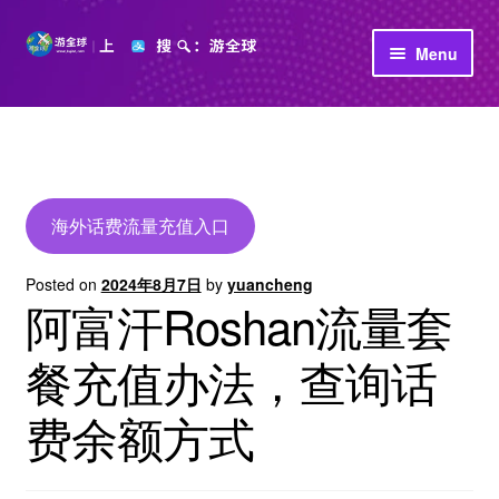
Skip
Skip
Menu
to
to
navigation
content
首页
立即充值
公司介绍
海外话费流量充值入口
Posted on
2024年8月7日
by
yuancheng
阿富汗Roshan流量套
餐充值办法，查询话
费余额方式