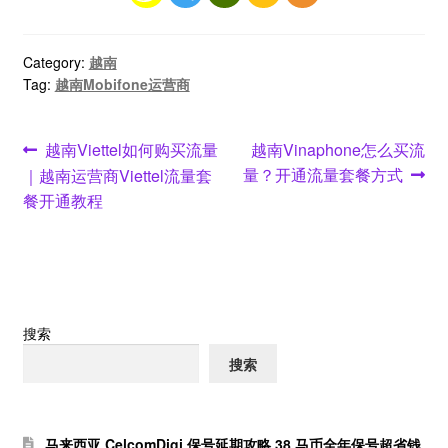
Category:
越南
Tag:
越南Mobifone运营商
文
Previous
Next
越南Viettel如何购买流量
越南Vinaphone怎么买流
post:
post:
量？开通流量套餐方式
｜越南运营商Viettel流量套
章
餐开通教程
导
航
搜索
搜索
马来西亚 CelcomDigi 保号延期攻略 38 马币全年保号超省钱