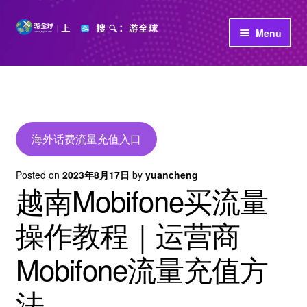
Skip
Skip
Menu
to
to
navigation
content
首页
立即充值
公司介绍
海外话费流量充值入口
Posted on
2023年8月17日
by
yuancheng
越南Mobifone买流量
操作教程｜运营商
Mobifone流量充值方
法