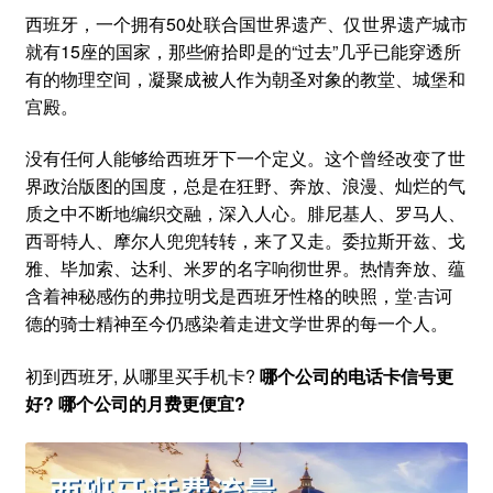
西班牙，一个拥有50处联合国世界遗产、仅世界遗产城市
就有15座的国家，那些俯拾即是的“过去”几乎已能穿透所
有的物理空间，凝聚成被人作为朝圣对象的教堂、城堡和
宫殿。
没有任何人能够给西班牙下一个定义。这个曾经改变了世
界政治版图的国度，总是在狂野、奔放、浪漫、灿烂的气
质之中不断地编织交融，深入人心。腓尼基人、罗马人、
西哥特人、摩尔人兜兜转转，来了又走。委拉斯开兹、戈
雅、毕加索、达利、米罗的名字响彻世界。热情奔放、蕴
含着神秘感伤的弗拉明戈是西班牙性格的映照，堂·吉诃
德的骑士精神至今仍感染着走进文学世界的每一个人。
初到西班牙, 从哪里买手机卡?
哪个公司的电话卡信号更
好? 哪个公司的月费更便宜?