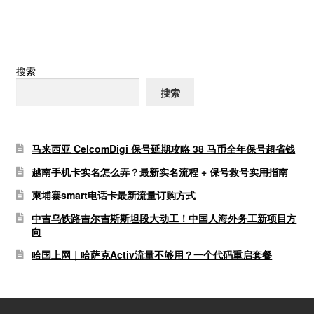
航
搜索
搜索
马来西亚 CelcomDigi 保号延期攻略 38 马币全年保号超省钱
越南手机卡实名怎么弄？最新实名流程 + 保号救号实用指南
柬埔寨smart电话卡最新流量订购方式
中吉乌铁路吉尔吉斯斯坦段大动工！中国人海外务工新项目方
向
哈国上网｜哈萨克Activ流量不够用？一个代码重启套餐