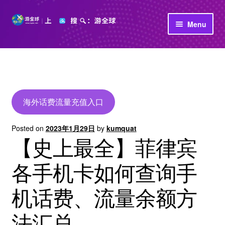
Skip
Skip
Menu
to
to
navigation
content
首页
立即充值
公司介绍
海外话费流量充值入口
Posted on
2023年1月29日
by
kumquat
【史上最全】菲律宾
各手机卡如何查询手
机话费、流量余额方
法汇总