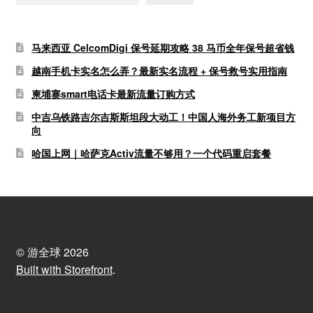
马来西亚 CelcomDigi 保号延期攻略 38 马币全年保号超省钱
越南手机卡实名怎么弄？最新实名流程 + 保号救号实用指南
柬埔寨smart电话卡最新流量订购方式
中吉乌铁路吉尔吉斯斯坦段大动工！中国人海外务工新项目方
向
哈国上网｜哈萨克Activ流量不够用？一个代码重启套餐
© 游全球 2026
Built with Storefront
.