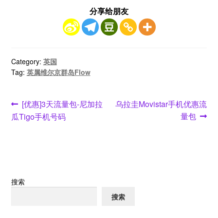
分享给朋友
Category:
英国
Tag:
英属维尔京群岛Flow
文
Previous
Next
[优惠]3天流量包-尼加拉
乌拉圭Movistar手机优惠流
post:
post:
量包
瓜Tigo手机号码
章
导
航
搜索
搜索