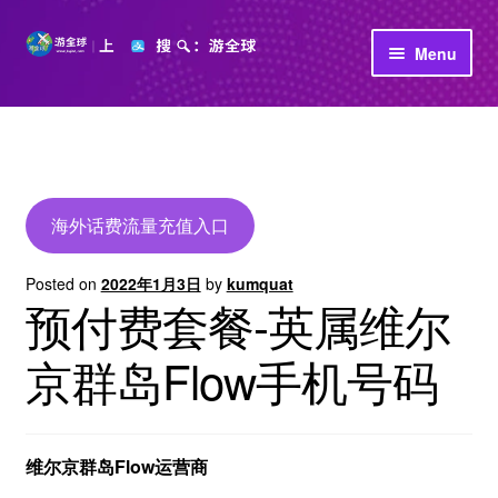
Skip
Skip
Menu
to
to
navigation
content
首页
立即充值
公司介绍
海外话费流量充值入口
Posted on
2022年1月3日
by
kumquat
预付费套餐-英属维尔
京群岛Flow手机号码
维尔京群岛Flow运营商