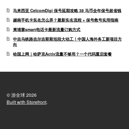
马来西亚 CelcomDigi 保号延期攻略 38 马币全年保号超省钱
越南手机卡实名怎么弄？最新实名流程 + 保号救号实用指南
柬埔寨smart电话卡最新流量订购方式
中吉乌铁路吉尔吉斯斯坦段大动工！中国人海外务工新项目方
向
哈国上网｜哈萨克Activ流量不够用？一个代码重启套餐
© 游全球 2026
Built with Storefront
.