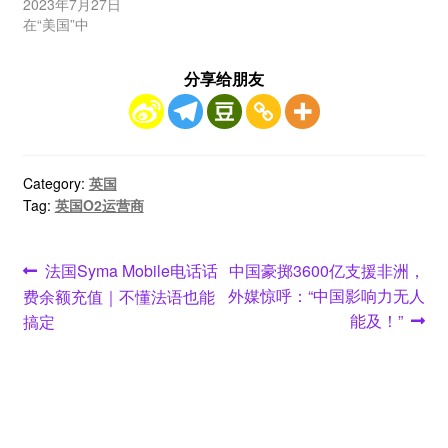
2023年7月27日
在“美国”中
分享给朋友
Category:
英国
Tag:
英国O2运营商
文
Previous
Next
法国Syma Mobile电话话
中国豪掷3600亿支援非洲，
post:
post:
外媒惊呼：“中国影响力无人
费余额充值｜不懂法语也能
章
能及！”
搞定
导
航