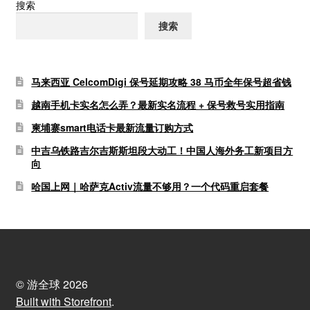
搜索
搜索
马来西亚 CelcomDigi 保号延期攻略 38 马币全年保号超省钱
越南手机卡实名怎么弄？最新实名流程 + 保号救号实用指南
柬埔寨smart电话卡最新流量订购方式
中吉乌铁路吉尔吉斯斯坦段大动工！中国人海外务工新项目方
向
哈国上网｜哈萨克Activ流量不够用？一个代码重启套餐
© 游全球 2026
Built with Storefront
.