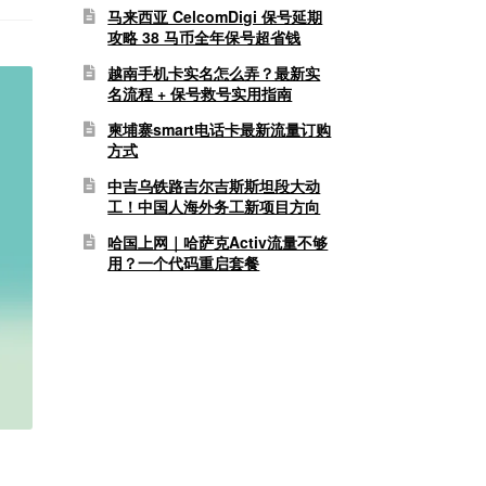
马来西亚 CelcomDigi 保号延期
攻略 38 马币全年保号超省钱
越南手机卡实名怎么弄？最新实
名流程 + 保号救号实用指南
柬埔寨smart电话卡最新流量订购
方式
中吉乌铁路吉尔吉斯斯坦段大动
工！中国人海外务工新项目方向
哈国上网｜哈萨克Activ流量不够
用？一个代码重启套餐