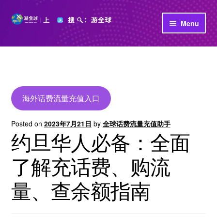
Skip
Skip
Menu
to
to
navigation
content
首页
立即充值
公司介绍
海外话费流量充值入口
Posted on
2023年7月21日
by
全球话费流量充值助手
约旦华人必备：全面
了解充话费、购流
量、查余额指南