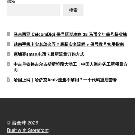
搜索
搜索
马来西亚 CelcomDigi 保号延期攻略 38 马币全年保号超省钱
越南手机卡实名怎么弄？最新实名流程 + 保号救号实用指南
柬埔寨smart电话卡最新流量订购方式
中吉乌铁路吉尔吉斯斯坦段大动工！中国人海外务工新项目方
向
哈国上网｜哈萨克Activ流量不够用？一个代码重启套餐
© 游全球 2026
Built with Storefront
.