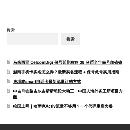
导
航
搜索
搜索
马来西亚 CelcomDigi 保号延期攻略 38 马币全年保号超省钱
越南手机卡实名怎么弄？最新实名流程 + 保号救号实用指南
柬埔寨smart电话卡最新流量订购方式
中吉乌铁路吉尔吉斯斯坦段大动工！中国人海外务工新项目方
向
哈国上网｜哈萨克Activ流量不够用？一个代码重启套餐