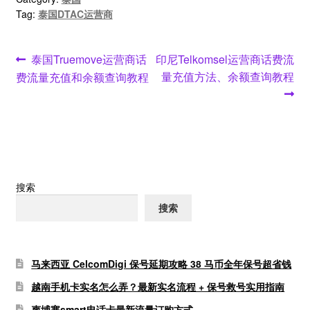
Tag:
泰国DTAC运营商
文
Previous
Next
泰国Truemove运营商话
印尼Telkomsel运营商话费流
post:
post:
量充值方法、余额查询教程
费流量充值和余额查询教程
章
导
航
搜索
搜索
马来西亚 CelcomDigi 保号延期攻略 38 马币全年保号超省钱
越南手机卡实名怎么弄？最新实名流程 + 保号救号实用指南
柬埔寨smart电话卡最新流量订购方式