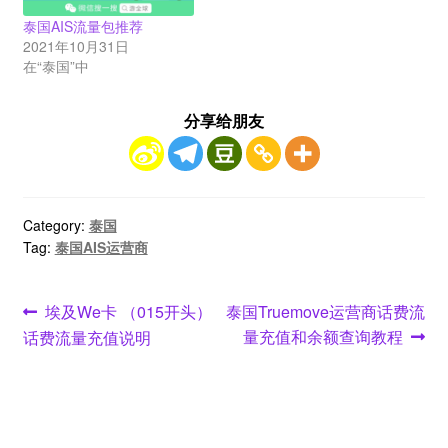
泰国AIS流量包推荐
2021年10月31日
在“泰国”中
分享给朋友
Category:
泰国
Tag:
泰国AIS运营商
文
Previous
Next
埃及We卡 （015开头）
泰国Truemove运营商话费流
post:
post:
量充值和余额查询教程
话费流量充值说明
章
导
航