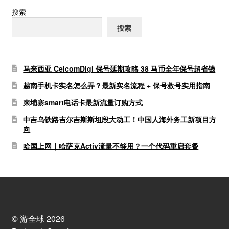
搜索
搜索
马来西亚 CelcomDigi 保号延期攻略 38 马币全年保号超省钱
越南手机卡实名怎么弄？最新实名流程 + 保号救号实用指南
柬埔寨smart电话卡最新流量订购方式
中吉乌铁路吉尔吉斯斯坦段大动工！中国人海外务工新项目方
向
哈国上网｜哈萨克Activ流量不够用？一个代码重启套餐
© 游全球 2026