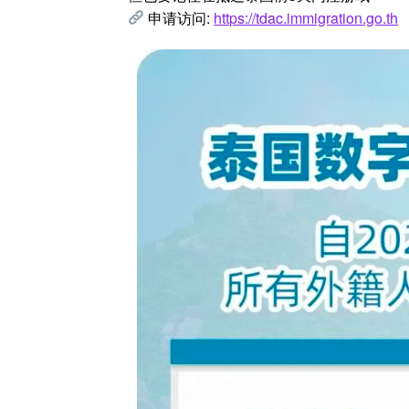
申请访问:
https://tdac.immigration.go.th