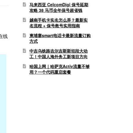
马来西亚 CelcomDigi 保号延期
攻略 38 马币全年保号超省钱
越南手机卡实名怎么弄？最新实
名流程 + 保号救号实用指南
柬埔寨smart电话卡最新流量订购
在线
方式
中吉乌铁路吉尔吉斯斯坦段大动
工！中国人海外务工新项目方向
哈国上网｜哈萨克Activ流量不够
用？一个代码重启套餐