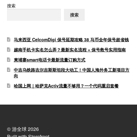
搜索
搜索
马来西亚 CelcomDigi 保号延期攻略 38 马币全年保号超省钱
越南手机卡实名怎么弄？最新实名流程 + 保号救号实用指南
柬埔寨smart电话卡最新流量订购方式
中吉乌铁路吉尔吉斯斯坦段大动工！中国人海外务工新项目方
向
哈国上网｜哈萨克Activ流量不够用？一个代码重启套餐
© 游全球 2026
Built with Storefront
.