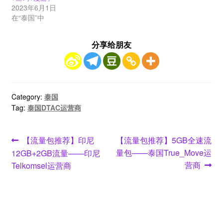
2023年6月1日
在“泰国”中
分享给朋友
Category:
泰国
Tag:
泰国DTAC运营商
文
Previous
Next
【流量包推荐】印尼
【流量包推荐】5GB全速流
post:
post:
量包——泰国True_Move运
12GB+2GB流量——印尼
章
营商
Telkomsel运营商
导
航