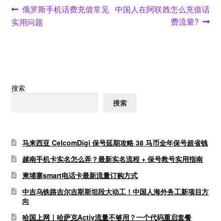
文
Previous
Next
俄罗斯手机话费充值常见
中国人在阿联酋怎么充值话
post:
post:
费流量?
实用问题
章
导
航
搜索
搜索
马来西亚 CelcomDigi 保号延期攻略 38 马币全年保号超省钱
越南手机卡实名怎么弄？最新实名流程 + 保号救号实用指南
柬埔寨smart电话卡最新流量订购方式
中吉乌铁路吉尔吉斯斯坦段大动工！中国人海外务工新项目方
向
哈国上网｜哈萨克Activ流量不够用？一个代码重启套餐