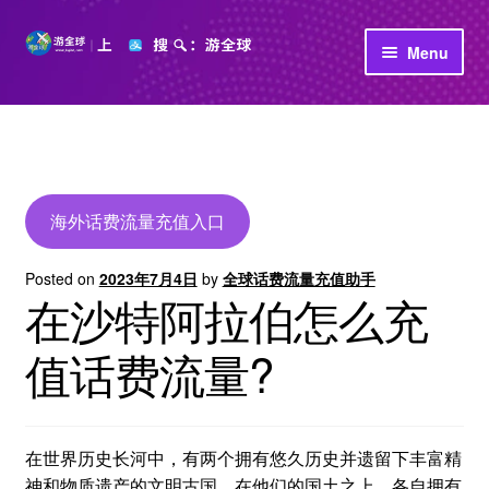
Skip
Skip
Menu
to
to
navigation
content
首页
立即充值
公司介绍
海外话费流量充值入口
Posted on
2023年7月4日
by
全球话费流量充值助手
在沙特阿拉伯怎么充
值话费流量?
在世界历史长河中，有两个拥有悠久历史并遗留下丰富精
神和物质遗产的文明古国。在他们的国土之上，各自拥有