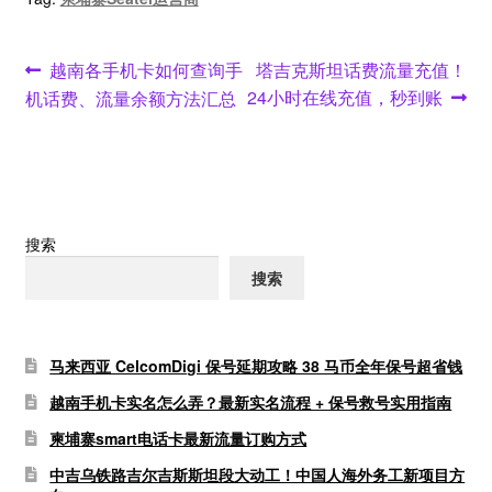
文
Previous
Next
越南各手机卡如何查询手
塔吉克斯坦话费流量充值！
post:
post:
24小时在线充值，秒到账
机话费、流量余额方法汇总
章
导
航
搜索
搜索
马来西亚 CelcomDigi 保号延期攻略 38 马币全年保号超省钱
越南手机卡实名怎么弄？最新实名流程 + 保号救号实用指南
柬埔寨smart电话卡最新流量订购方式
中吉乌铁路吉尔吉斯斯坦段大动工！中国人海外务工新项目方