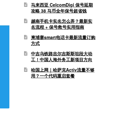
马来西亚 CelcomDigi 保号延期
攻略 38 马币全年保号超省钱
越南手机卡实名怎么弄？最新实
名流程 + 保号救号实用指南
柬埔寨smart电话卡最新流量订购
方式
中吉乌铁路吉尔吉斯斯坦段大动
工！中国人海外务工新项目方向
哈国上网｜哈萨克Activ流量不够
用？一个代码重启套餐