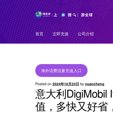
Skip
Skip
to
to
navigation
content
首页
立即充值
公司介绍
海外话费流量充值入口
Posted on
2024年10月23日
by
yuancheng
意大利DigiMobi
值，多快又好省