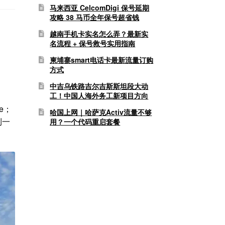
马来西亚 CelcomDigi 保号延期
攻略 38 马币全年保号超省钱
越南手机卡实名怎么弄？最新实
名流程 + 保号救号实用指南
柬埔寨smart电话卡最新流量订购
方式
中吉乌铁路吉尔吉斯斯坦段大动
工！中国人海外务工新项目方向
le；
哈国上网｜哈萨克Activ流量不够
利一
用？一个代码重启套餐