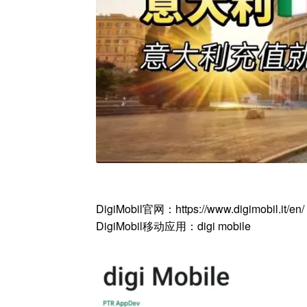
DigiMobil官网：https://www.digimobil.it/en/
DigiMobil移动应用：digi mobile