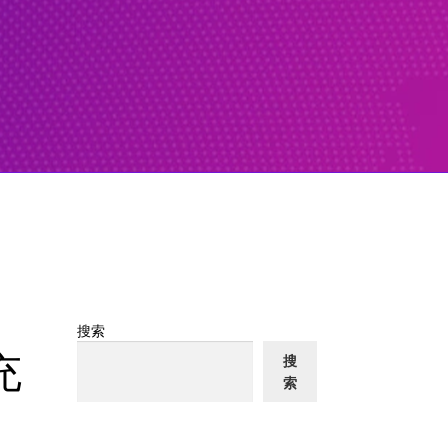
搜索
充
搜
索