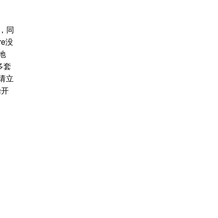
一，同
e没
地
多套
请立
始开