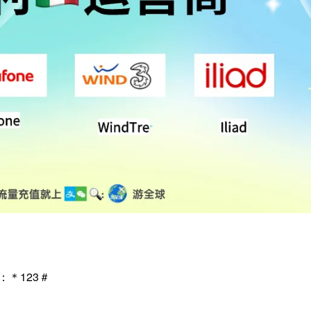
：＊123＃