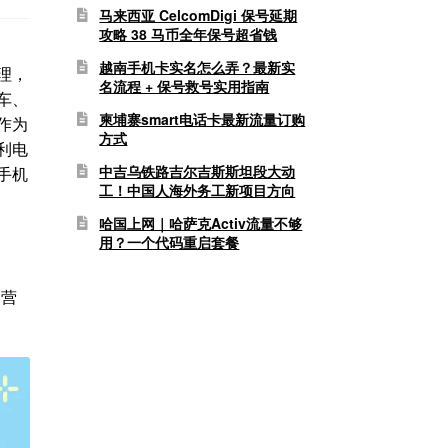
马来西亚 CelcomDigi 保号延期
攻略 38 马币全年保号超省钱
越南手机卡实名怎么弄？最新实
理，
名流程 + 保号救号实用指南
车、
柬埔寨smart电话卡最新流量订购
作为
方式
利电
中吉乌铁路吉尔吉斯斯坦段大动
手机
工！中国人海外务工新项目方向
介
哈国上网｜哈萨克Activ流量不够
用？一个代码重启套餐
运营