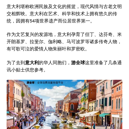
意大利堪称欧洲民族及文化的摇篮，现代风情与古老文明
交相辉映。意大利在艺术、科学和技术上拥有悠久的传
统，因拥有54项世界遗产而位居世界第一。
作为文艺复兴的发源地，意大利孕育了但丁、达芬奇、米
开朗基罗、拉斐尔、伽利略、马可波罗等诸多传奇人物，
有可歌可泣的爱情人物朱丽叶和罗密欧。
为了去到
意大利
的华人同胞们，
游全球
这里准备了几条通
讯小贴士供您参考。