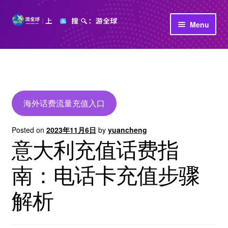
Skip
Skip
Menu
to
to
navigation
content
首页
立即充值
公司介绍
海外话费流量充值入口
Posted on
2023年11月6日
by
yuancheng
意大利充值话费指
南：电话卡充值步骤
解析