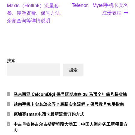
post:
post:
Telenor、Mytel手机卡实名
Maxis（Hotlink）流量套
章
注册教程
餐、漫游资费、保号方法、
导
余额查询等详情说明
航
搜索
搜索
马来西亚 CelcomDigi 保号延期攻略 38 马币全年保号超省钱
越南手机卡实名怎么弄？最新实名流程 + 保号救号实用指南
柬埔寨smart电话卡最新流量订购方式
中吉乌铁路吉尔吉斯斯坦段大动工！中国人海外务工新项目方
向