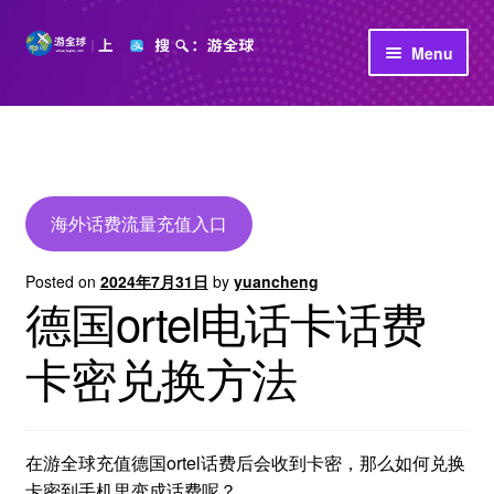
Skip
Skip
Menu
to
to
navigation
content
首页
立即充值
公司介绍
海外话费流量充值入口
Posted on
2024年7月31日
by
yuancheng
德国ortel电话卡话费
卡密兑换方法
在游全球充值德国ortel话费后会收到卡密，那么如何兑换
卡密到手机里变成话费呢？