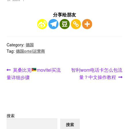
分享给朋友
Category:
德国
Tag:
德国ortel运营商
文
Previous
Next
莫桑比克
movitel买流
智利wom电话卡怎么包流
post:
post:
量？中文操作教程
量详细步骤
章
导
航
搜索
搜索