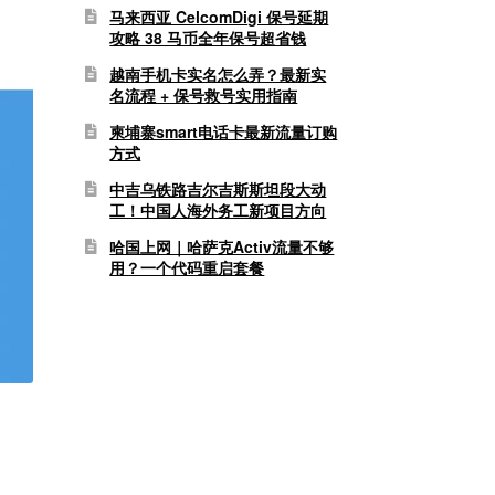
马来西亚 CelcomDigi 保号延期
攻略 38 马币全年保号超省钱
越南手机卡实名怎么弄？最新实
名流程 + 保号救号实用指南
柬埔寨smart电话卡最新流量订购
方式
中吉乌铁路吉尔吉斯斯坦段大动
工！中国人海外务工新项目方向
哈国上网｜哈萨克Activ流量不够
用？一个代码重启套餐