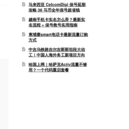
马来西亚 CelcomDigi 保号延期
攻略 38 马币全年保号超省钱
越南手机卡实名怎么弄？最新实
名流程 + 保号救号实用指南
柬埔寨smart电话卡最新流量订购
方式
中吉乌铁路吉尔吉斯斯坦段大动
工！中国人海外务工新项目方向
哈国上网｜哈萨克Activ流量不够
用？一个代码重启套餐