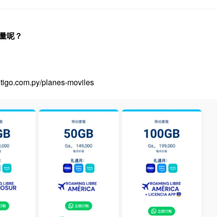
流量呢？
com.py/planes-moviles