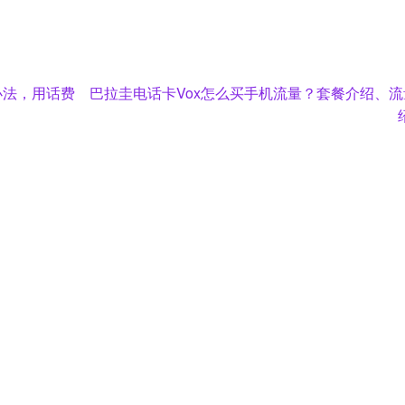
Next
的办法，用话费
巴拉圭电话卡Vox怎么买手机流量？套餐介绍、
post: