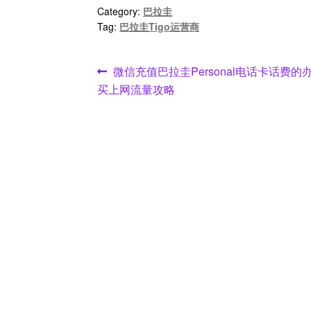
Category:
巴拉圭
Tag:
巴拉圭Tigo运营商
文
Previous
微信充值巴拉圭Personal电话卡话费
post:
买上网流量攻略
章
导
航
© 游全球 2026
Built with Storefront
.