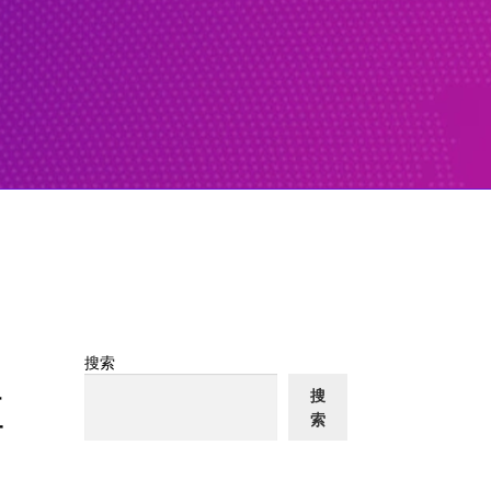
搜索
拉
搜
索