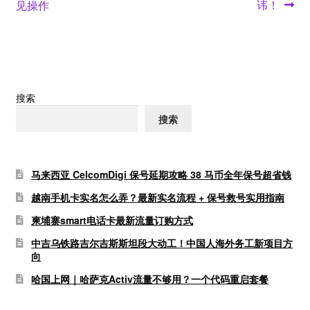
章
讳！
见操作
导
航
搜索
搜索
马来西亚 CelcomDigi 保号延期攻略 38 马币全年保号超省钱
越南手机卡实名怎么弄？最新实名流程 + 保号救号实用指南
柬埔寨smart电话卡最新流量订购方式
中吉乌铁路吉尔吉斯斯坦段大动工！中国人海外务工新项目方
向
哈国上网｜哈萨克Activ流量不够用？一个代码重启套餐