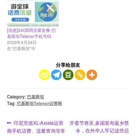
[优惠]24GB周流量套餐-巴
基斯坦Telenor手机号码
2022年4月24日
在“巴基斯坦”中
分享给朋友
Category:
巴基斯坦
Tag:
巴基斯坦Telenor运营商
文
Previous
Next
印尼充值XL-Axiata运营
开斋节将至,多国发布返乡禁
post:
post:
令，在外华人牢记这些忌
商手机话费、流量查询等常