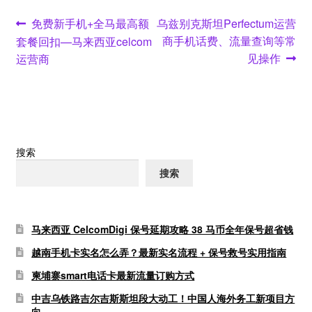
文
Previous
Next
免费新手机+全马最高额
乌兹别克斯坦Perfectum运营
post:
post:
商手机话费、流量查询等常
套餐回扣—马来西亚celcom
章
见操作
运营商
导
航
搜索
搜索
马来西亚 CelcomDigi 保号延期攻略 38 马币全年保号超省钱
越南手机卡实名怎么弄？最新实名流程 + 保号救号实用指南
柬埔寨smart电话卡最新流量订购方式
中吉乌铁路吉尔吉斯斯坦段大动工！中国人海外务工新项目方
向