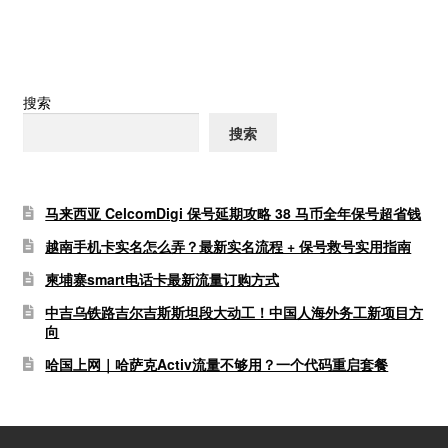
导
航
搜索
搜索
马来西亚 CelcomDigi 保号延期攻略 38 马币全年保号超省钱
越南手机卡实名怎么弄？最新实名流程 + 保号救号实用指南
柬埔寨smart电话卡最新流量订购方式
中吉乌铁路吉尔吉斯斯坦段大动工！中国人海外务工新项目方
向
哈国上网｜哈萨克Activ流量不够用？一个代码重启套餐