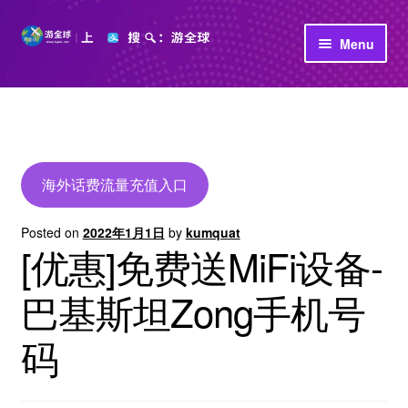
Skip
Skip
Menu
to
to
navigation
content
首页
立即充值
公司介绍
海外话费流量充值入口
Posted on
2022年1月1日
by
kumquat
[优惠]免费送MiFi设备-
巴基斯坦Zong手机号
码